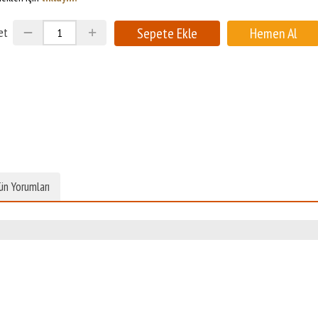
et
ün Yorumları