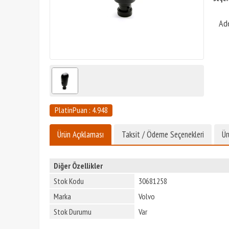
Ad
PlatinPuan : 4.948
Ürün Açıklaması
Taksit / Ödeme Seçenekleri
Ür
Diğer Özellikler
Stok Kodu
30681258
Marka
Volvo
Stok Durumu
Var