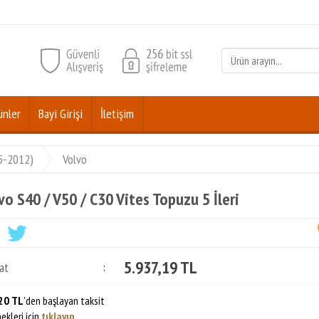
ünler
Bayi Girişi
İletişim
05-2012)
Volvo
vo S40 / V50 / C30 Vites Topuzu 5 İleri
5.937,19 TL
at
:
20 TL
'den başlayan taksit
ekleri için
tıklayın.