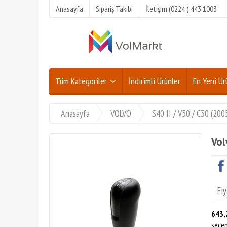
Anasayfa
Sipariş Takibi
İletişim (0224 ) 443 1003
Tüm Kategoriler
İndirimli Ürünler
En Yeni Ür
Anasayfa
VOLVO
S40 II / V50 / C30 (20
Vol
Fiy
643,
seçen