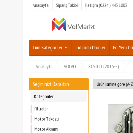
Anasayfa
Sipariş Takibi
İletişim (0224 ) 443 1003
Tüm Kategoriler
İndirimli Ürünler
En Yeni Ür
Anasayfa
VOLVO
XC90 II (2015--)
Seçiminizi Daraltın
Kategoriler
Filtreler
Motor Takozu
Motor Aksamı