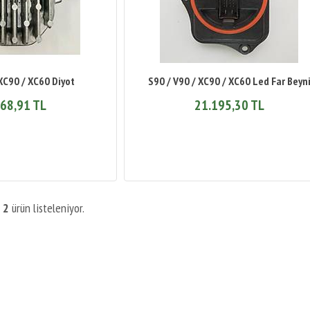
 XC90 / XC60 Diyot
S90 / V90 / XC90 / XC60 Led Far Beyn
68,91 TL
21.195,30 TL
m
2
ürün listeleniyor.