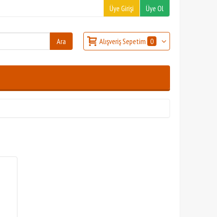
Üye Girişi
Üye Ol
Alışveriş Sepetim
0