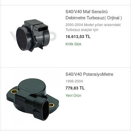
S40/V40 Maf Sensörü
Debimetre Turbosuz( Orjinal )
2000-2004 Model yılları arasındaki
Turbosuz araçlar için
16.613,53 TL
Kritik Stok
S40/V40 PotansiyoMetre
1996-2004
779,83 TL
Yeni Ürün