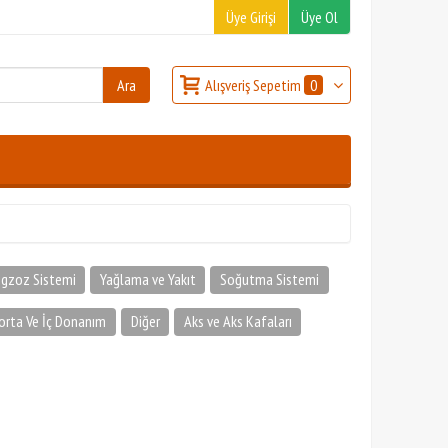
Üye Girişi
Üye Ol
Alışveriş Sepetim
0
gzoz Sistemi
Yağlama ve Yakıt
Soğutma Sistemi
orta Ve İç Donanım
Diğer
Aks ve Aks Kafaları