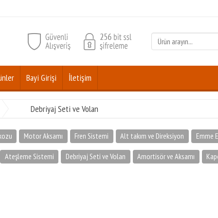
ünler
Bayi Girişi
İletişim
Debriyaj Seti ve Volan
kozu
Motor Aksamı
Fren Sistemi
Alt takım ve Direksiyon
Emme E
Ateşleme Sistemi
Debriyaj Seti ve Volan
Amortisör ve Aksamı
Kap