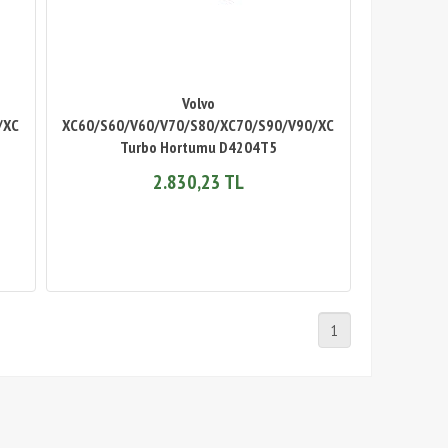
Volvo
/XC90
XC60/S60/V60/V70/S80/XC70/S90/V90/XC90
Turbo Hortumu D4204T5
2.830,23 TL
1