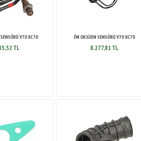
 SENSÖRÜ V70 XC70
ÖN OKSİJEN SENSÖRÜ V70 XC70
85,52 TL
8.277,81 TL