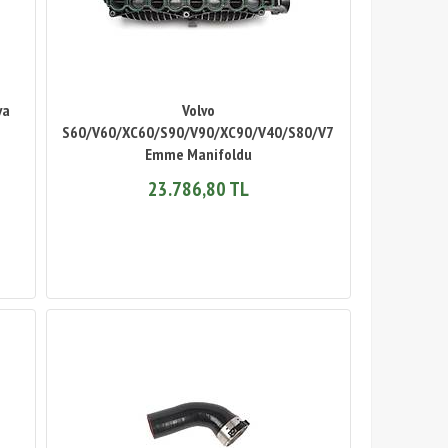
va
Volvo
S60/V60/XC60/S90/V90/XC90/V40/S80/V70/XC70/XC40
Emme Manifoldu
23.786,80 TL