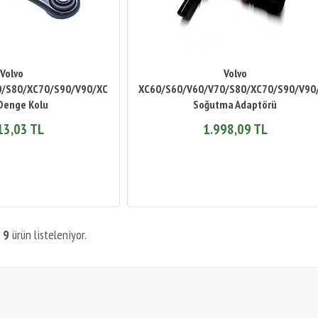
Volvo
Volvo
0/S80/XC70/S90/V90/XC90
XC60/S60/V60/V70/S80/XC70/S90/V90
Denge Kolu
Soğutma Adaptörü
13,03 TL
1.998,09 TL
m
9
ürün listeleniyor.