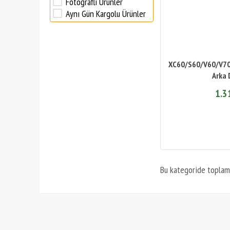
Fotoğraflı Ürünler
Aynı Gün Kargolu Ürünler
XC60/S60/V60/V7
Arka 
1.3
Bu kategoride topla