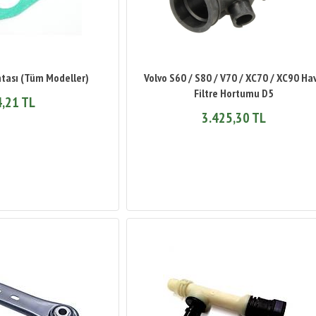
tası (Tüm Modeller)
Volvo S60 / S80 / V70 / XC70 / XC90 Ha
Filtre Hortumu D5
,21 TL
3.425,30 TL