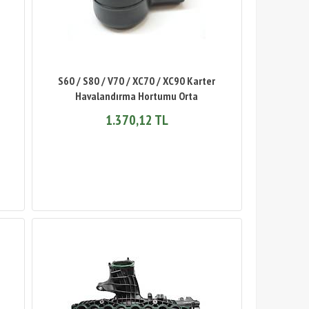
S60 / S80 / V70 / XC70 / XC90 Karter
Havalandırma Hortumu Orta
1.370,12 TL