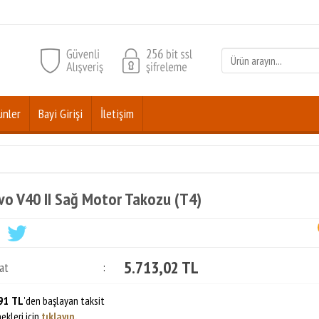
ünler
Bayi Girişi
İletişim
vo V40 II Sağ Motor Takozu (T4)
5.713,02 TL
at
:
91 TL
'den başlayan taksit
ekleri için
tıklayın.