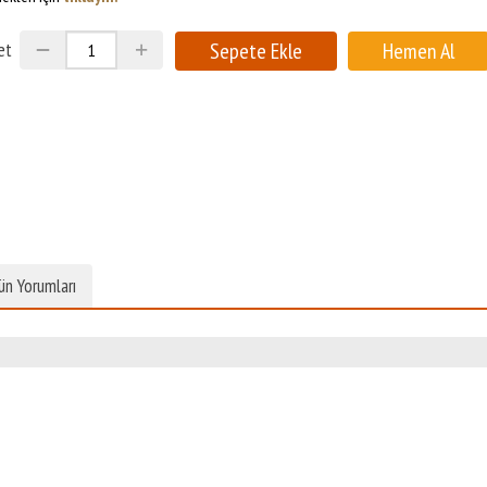
et
ün Yorumları