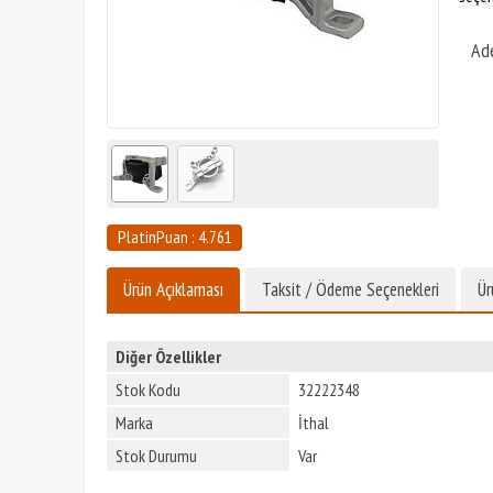
Ad
PlatinPuan : 4.761
Ürün Açıklaması
Taksit / Ödeme Seçenekleri
Ür
Diğer Özellikler
Stok Kodu
32222348
Marka
İthal
Stok Durumu
Var