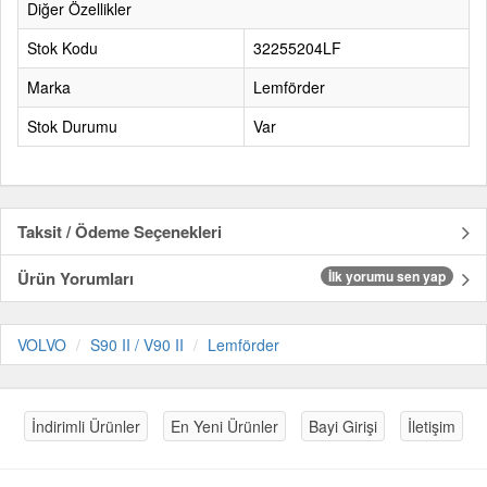
Diğer Özellikler
Stok Kodu
32255204LF
Marka
Lemförder
Stok Durumu
Var
Taksit / Ödeme Seçenekleri
Ürün Yorumları
İlk yorumu sen yap
VOLVO
S90 II / V90 II
Lemförder
İndirimli Ürünler
En Yeni Ürünler
Bayi Girişi
İletişim