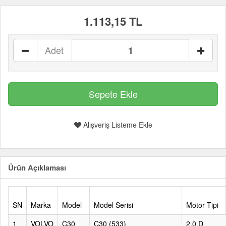
1.113,15 TL
Adet
Alışveriş Listeme Ekle
Ürün Açıklaması
SN
Marka
Model
Model Serisi
Motor Tipi
1
VOLVO
C30
C30 (533)
2.0 D