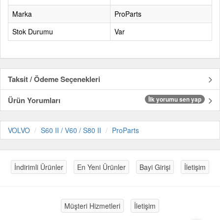
Marka
ProParts
Stok Durumu
Var
Taksit / Ödeme Seçenekleri
Ürün Yorumları
İlk yorumu sen yap
VOLVO
S60 II / V60 / S80 II
ProParts
İndirimli Ürünler
En Yeni Ürünler
Bayi Girişi
İletişim
Müşteri Hizmetleri
İletişim