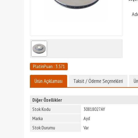
Ad
PlatinPuan : 3.571
Ürün Açıklaması
Taksit / Ödeme Seçenekleri
Ür
Diğer Özellikler
Stok Kodu
30818027AY
Marka
Ayd
Stok Durumu
Var