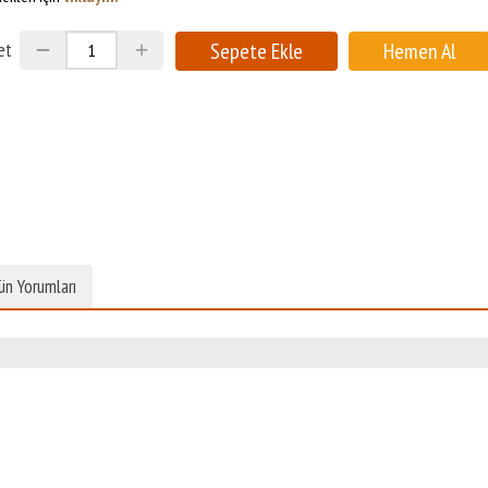
et
ün Yorumları