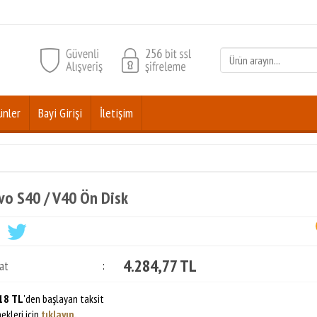
ünler
Bayi Girişi
İletişim
vo S40 / V40 Ön Disk
4.284,77 TL
at
:
18 TL
'den başlayan taksit
ekleri için
tıklayın.