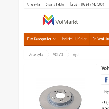
Anasayfa
Sipariş Takibi
İletişim (0224 ) 443 1003
Tüm Kategoriler
İndirimli Ürünler
En Yeni Ür
Anasayfa
VOLVO
Ayd
Vol
Fiy
464,
seçen