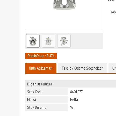
Ad
PlatinPuan : 8.471
Ürün Açıklaması
Taksit / Ödeme Seçenekleri
Ür
Diğer Özellikler
Stok Kodu
8601977
Marka
Hella
Stok Durumu
Var