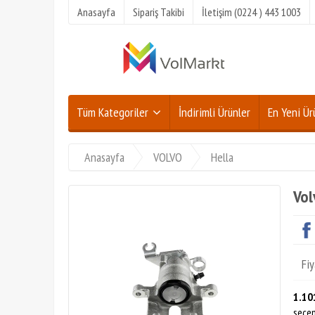
Anasayfa
Sipariş Takibi
İletişim (0224 ) 443 1003
Tüm Kategoriler
İndirimli Ürünler
En Yeni Ür
Anasayfa
VOLVO
Hella
Vol
Fiy
1.10
seçen