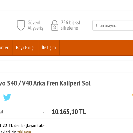
ünler
Bayi Girişi
İletişim
vo S40 / V40 Arka Fren Kaliperi Sol
10.165,10 TL
at
:
1,22 TL
'den başlayan taksit
ekleri için
tıklayın.