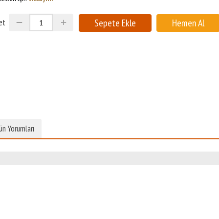
et
ün Yorumları