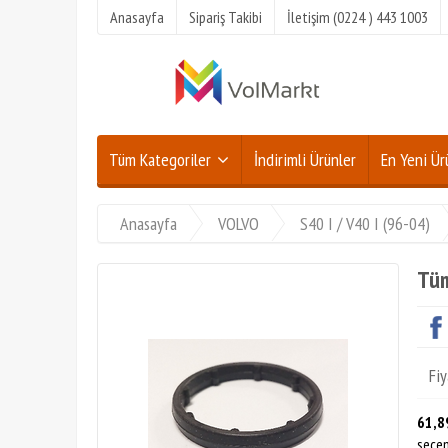
Anasayfa
Sipariş Takibi
İletişim (0224 ) 443 1003
Tüm Kategoriler
İndirimli Ürünler
En Yeni Ür
Anasayfa
VOLVO
S40 I / V40 I (96-04)
Tüm
Fiy
61,8
seçen