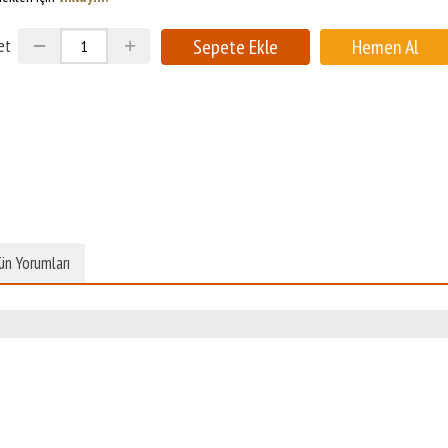
et
ün Yorumları