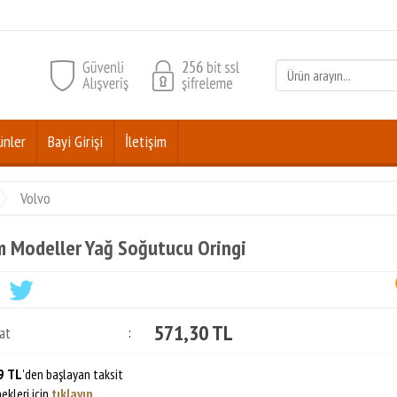
ünler
Bayi Girişi
İletişim
Volvo
 Modeller Yağ Soğutucu Oringi
571,30 TL
at
:
9 TL
'den başlayan taksit
ekleri için
tıklayın.