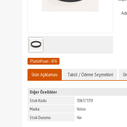
Ad
PlatinPuan : 476
Ürün Açıklaması
Taksit / Ödeme Seçenekleri
Ür
Diğer Özellikler
Stok Kodu
30637339
Marka
Volvo
Stok Durumu
Var