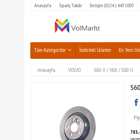
Anasayfa
Sipariş Takibi
İletişim (0224 ) 443 1003
Tüm Kategoriler
İndirimli Ürünler
En Yeni Ür
Anasayfa
VOLVO
S60 II / V60 / S80 II
S60
Fiy
783,
seçen