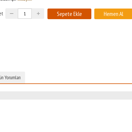
et
ün Yorumları