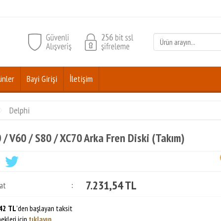
ünler
Bayi Girişi
İletişim
Delphi
 / V60 / S80 / XC70 Arka Fren Diski (Takım)
7.231,54 TL
at
:
42 TL
'den başlayan taksit
ekleri için
tıklayın.