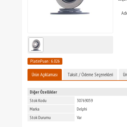
Ad
PlatinPuan : 6.026
Ürün Açıklaması
Taksit / Ödeme Seçenekleri
Ür
Diğer Özellikler
Stok Kodu
30769059
Marka
Delphi
Stok Durumu
Var