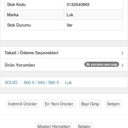
Stok Kodu
31325408Kit
Marka
Luk
Stok Durumu
Var
Taksit / Ödeme Seçenekleri
Ürün Yorumları
İlk yorumu sen yap
VOLVO
S60 II / V60 / S80 II
Luk
İndirimli Ürünler
En Yeni Ürünler
Bayi Girişi
İletişim
Müşteri Hizmetleri
İletişim