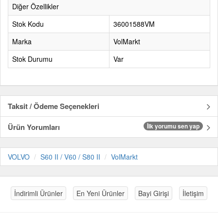
Diğer Özellikler
Stok Kodu
36001588VM
Marka
VolMarkt
Stok Durumu
Var
Taksit / Ödeme Seçenekleri
Ürün Yorumları
İlk yorumu sen yap
VOLVO
S60 II / V60 / S80 II
VolMarkt
İndirimli Ürünler
En Yeni Ürünler
Bayi Girişi
İletişim