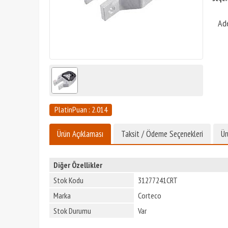
Ad
PlatinPuan : 2.014
Ürün Açıklaması
Taksit / Ödeme Seçenekleri
Ür
Diğer Özellikler
Stok Kodu
31277241CRT
Marka
Corteco
Stok Durumu
Var