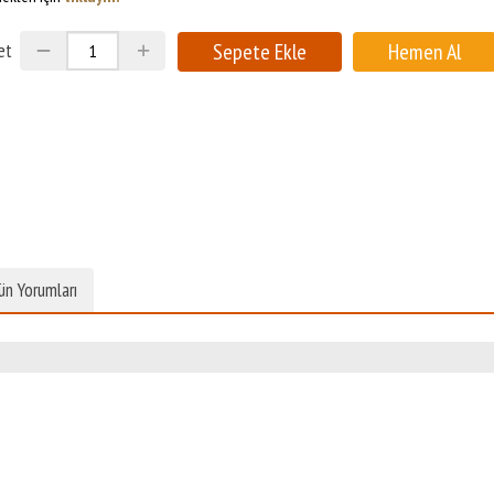
et
ün Yorumları