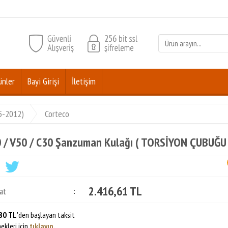
ünler
Bayi Girişi
İletişim
05-2012)
Corteco
 / V50 / C30 Şanzuman Kulağı ( TORSİYON ÇUBUĞU 
2.416,61 TL
at
:
80 TL
'den başlayan taksit
ekleri için
tıklayın.