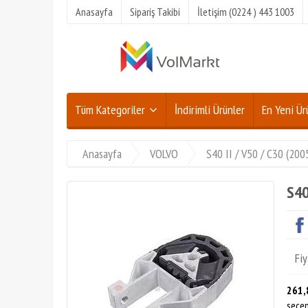
Anasayfa
Sipariş Takibi
İletişim (0224 ) 443 1003
Tüm Kategoriler
İndirimli Ürünler
En Yeni Ür
Anasayfa
VOLVO
S40 II / V50 / C30 (20
S40
Fiy
261,
seçen