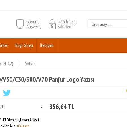
ünler
Bayi Girişi
İletişim
05-2012)
Volvo
/V50/C30/S80/V70 Panjur Logo Yazısı
856,64 TL
at
:
0 TL
'den başlayan taksit
ekleri için
tıklayın.