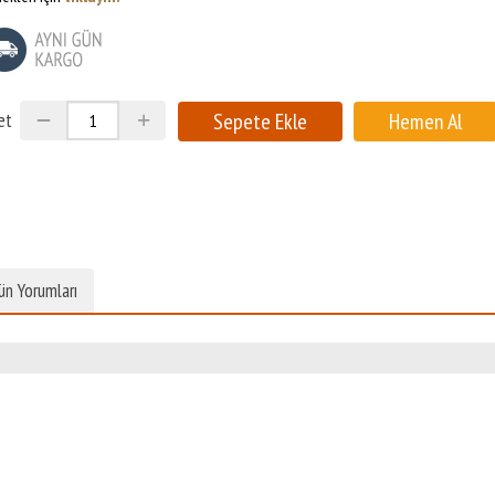
et
ün Yorumları