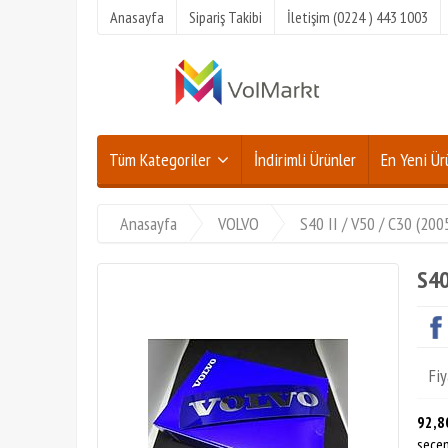
Anasayfa
Sipariş Takibi
İletişim (0224 ) 443 1003
Tüm Kategoriler
İndirimli Ürünler
En Yeni Ür
Anasayfa
VOLVO
S40 II / V50 / C30 (20
S40
Fiy
92,8
seçen