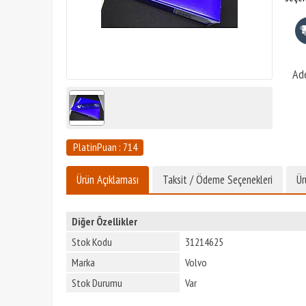
Ad
PlatinPuan : 714
Ürün Açıklaması
Taksit / Ödeme Seçenekleri
Ür
Diğer Özellikler
Stok Kodu
31214625
Marka
Volvo
Stok Durumu
Var