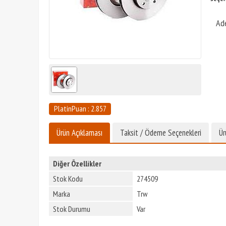
Ad
PlatinPuan : 2.857
Ürün Açıklaması
Taksit / Ödeme Seçenekleri
Ür
Diğer Özellikler
Stok Kodu
274509
Marka
Trw
Stok Durumu
Var