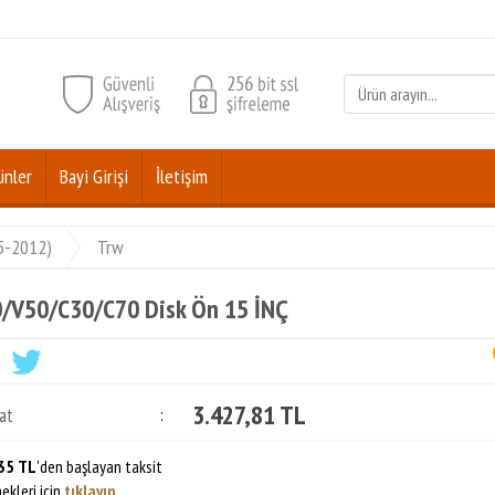
ünler
Bayi Girişi
İletişim
05-2012)
Trw
/V50/C30/C70 Disk Ön 15 İNÇ
3.427,81 TL
at
:
35 TL
'den başlayan taksit
ekleri için
tıklayın.