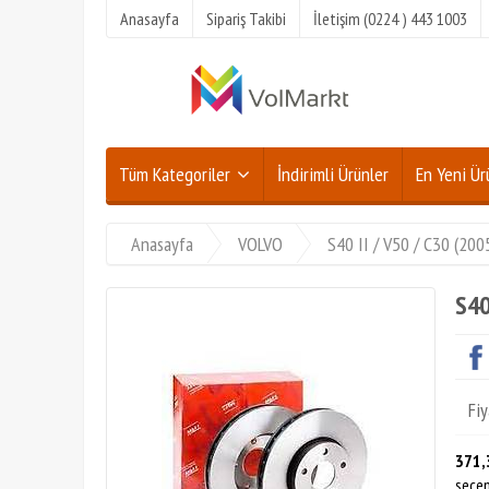
Anasayfa
Sipariş Takibi
İletişim (0224 ) 443 1003
Tüm Kategoriler
İndirimli Ürünler
En Yeni Ür
Anasayfa
VOLVO
S40 II / V50 / C30 (20
S40
Fiy
371,
seçen