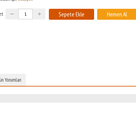
et
ün Yorumları