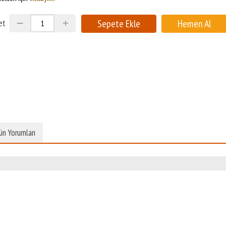
et
ün Yorumları