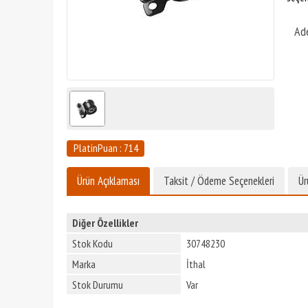
Ad
PlatinPuan : 714
Ürün Açıklaması
Taksit / Ödeme Seçenekleri
Ür
Diğer Özellikler
Stok Kodu
30748230
Marka
İthal
Stok Durumu
Var