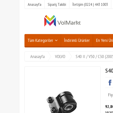
Anasayfa
Sipariş Takibi
İletişim (0224 ) 443 1003
Tüm Kategoriler
İndirimli Ürünler
En Yeni Ür
Anasayfa
VOLVO
S40 II / V50 / C30 (20
S40
Fiy
92,8
seçen