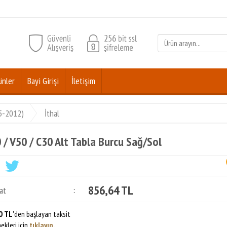
ünler
Bayi Girişi
İletişim
05-2012)
İthal
 / V50 / C30 Alt Tabla Burcu Sağ/Sol
856,64 TL
at
:
0 TL
'den başlayan taksit
ekleri için
tıklayın.