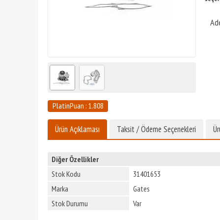
Ad
PlatinPuan : 1.808
Ürün Açıklaması
Taksit / Ödeme Seçenekleri
Ür
Diğer Özellikler
Stok Kodu
31401653
Marka
Gates
Stok Durumu
Var