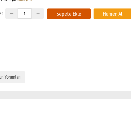
et
ün Yorumları