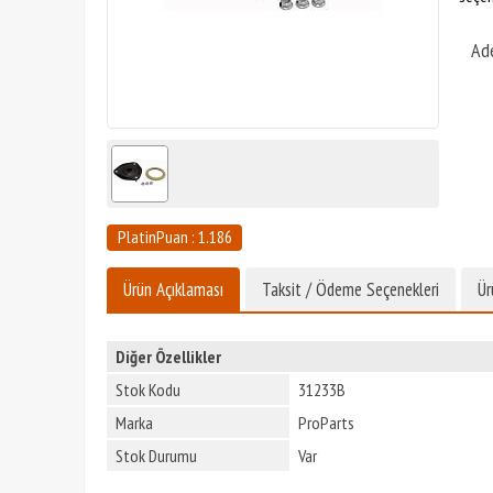
Ad
PlatinPuan : 1.186
Ürün Açıklaması
Taksit / Ödeme Seçenekleri
Ür
Diğer Özellikler
Stok Kodu
31233B
Marka
ProParts
Stok Durumu
Var