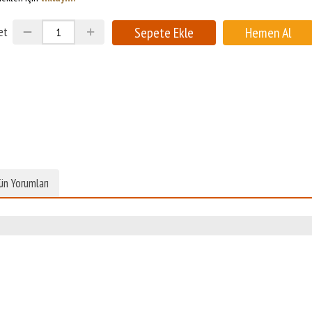
et
ün Yorumları