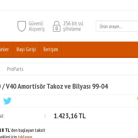
ünler
Bayi Girişi
İletişim
ProParts
 / V40 Amortisör Takoz ve Bilyası 99-04
1.423,16 TL
at
:
18 TL
'den başlayan taksit
ekleri için
tıklayın.