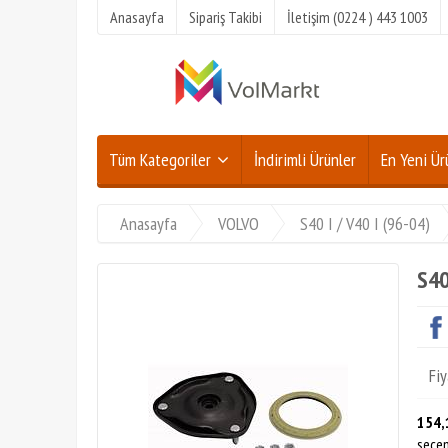
Anasayfa
Sipariş Takibi
İletişim (0224 ) 443 1003
Tüm Kategoriler
İndirimli Ürünler
En Yeni Ür
Anasayfa
VOLVO
S40 I / V40 I (96-04)
S40
Fiy
154,
seçen