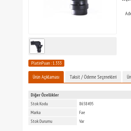
Ad
PlatinPuan : 1.333
Ürün Açıklaması
Taksit / Ödeme Seçenekleri
Ür
Diğer Özellikler
Stok Kodu
8658495
Marka
Fae
Stok Durumu
Var