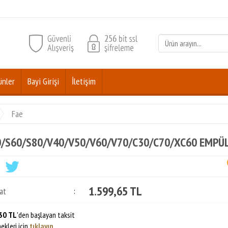
ünler
Bayi Girişi
İletişim
Fae
0/S60/S80/V40/V50/V60/V70/C30/C70/XC60 EMPÜ
1.599,65 TL
at
:
30 TL
'den başlayan taksit
ekleri için
tıklayın.