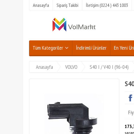
Anasayfa
Sipariş Takibi
İletişim (0224 ) 443 1003
Tüm Kategoriler
İndirimli Ürünler
En Yeni Ür
Anasayfa
VOLVO
S40 I / V40 I (96-04)
S4
Fiy
173,
seçen