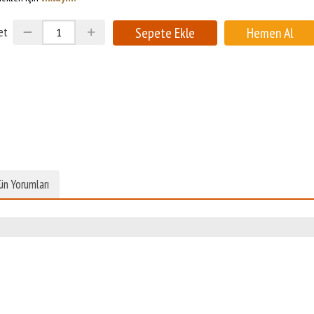
et
ün Yorumları