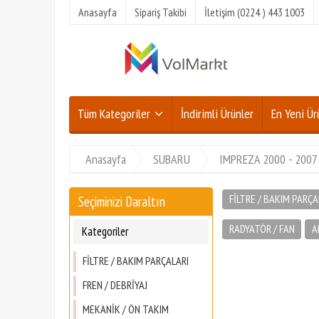
Anasayfa
Sipariş Takibi
İletişim (0224 ) 443 1003
Tüm Kategoriler
İndirimli Ürünler
En Yeni Ür
Anasayfa
SUBARU
IMPREZA 2000 - 2007
FİLTRE / BAKIM PARÇA
Seçiminizi Daraltın
RADYATÖR / FAN
A
Kategoriler
FİLTRE / BAKIM PARÇALARI
FREN / DEBRİYAJ
MEKANİK / ÖN TAKIM