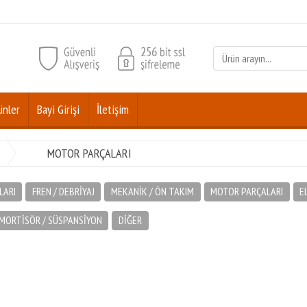
ünler
Bayi Girişi
İletişim
MOTOR PARÇALARI
LARI
FREN / DEBRİYAJ
MEKANİK / ÖN TAKIM
MOTOR PARÇALARI
E
MORTİSÖR / SÜSPANSİYON
DİĞER