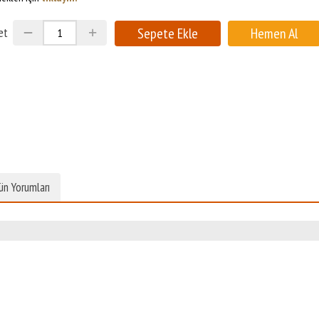
et
ün Yorumları