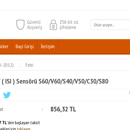
ünler
Bayi Girişi
İletişim
05-2012)
Febi
 ( ISI ) Sensörü S60/V60/S40/V50/C30/S80
856,32 TL
at
:
7 TL
'den başlayan taksit
ekleri için
tıklayın.