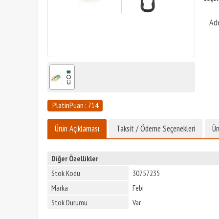
Ad
PlatinPuan : 714
Ürün Açıklaması
Taksit / Ödeme Seçenekleri
Ür
Diğer Özellikler
Stok Kodu
30757235
Marka
Febi
Stok Durumu
Var