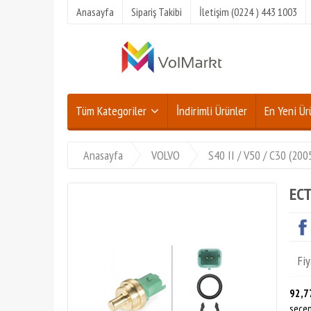
Anasayfa
Sipariş Takibi
İletişim (0224 ) 443 1003
Tüm Kategoriler
İndirimli Ürünler
En Yeni Ür
Anasayfa
VOLVO
S40 II / V50 / C30 (20
ECT
Fiy
92,7
seçen