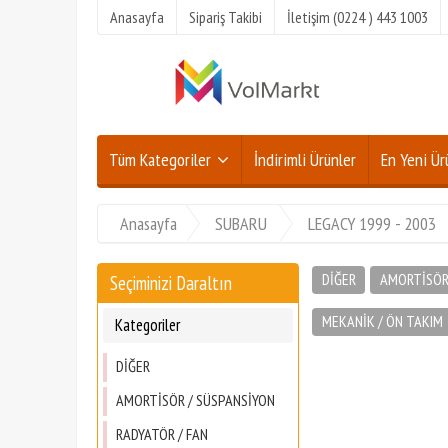
Anasayfa
Sipariş Takibi
İletişim (0224 ) 443 1003
Tüm Kategoriler
İndirimli Ürünler
En Yeni Ür
Anasayfa
SUBARU
LEGACY 1999 - 2003
DİĞER
AMORTİSÖR
Seçiminizi Daraltın
MEKANİK / ÖN TAKIM
Kategoriler
DİĞER
AMORTİSÖR / SÜSPANSİYON
RADYATÖR / FAN