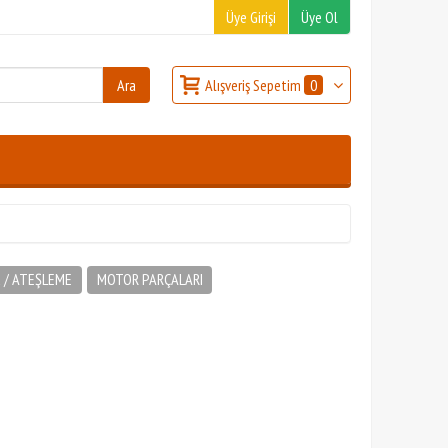
Üye Girişi
Üye Ol
Alışveriş Sepetim
0
 / ATEŞLEME
MOTOR PARÇALARI